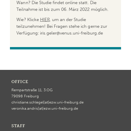
Wann? Die Studie findet online statt. Die
Teilnahme ist bis zum 06. März 2022 möglich.
Wie? Klicke
HIER
, um an der Studie
teilzunehmen! Bei Fragen stehe ich gerne zur
Verfügung: iris.geler@venus.uni-freiburg.de
OFFICE
Rempartstraße 11, 3.OG
79098 Freiburg
christiane.schlegel|at|ezw.uni-freiburg.de
veronika.andris|at|ezw.uni-freiburg.de
STAFF