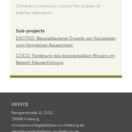
Coherent curriculum across the phases of
teacher education
Sub-projects
EXCITED: Beispielbasierter Erwerb von Konzepten
zum formativen Assessment
COCO: Förderung des konzeptuellen Wissens im
Bereich Klassenführung
OFFICE
Rempartstraße 11, 3.OG
79098 Freiburg
christiane.schlegel|at|ezw.uni-freiburg.de
veronika.andris|at|ezw.uni-freiburg.de