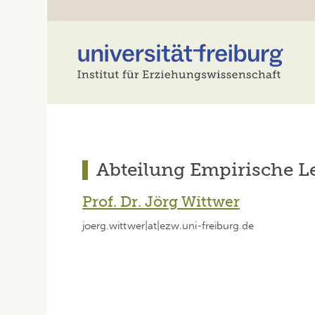
Abteilung Empirische L
Prof. Dr. Jörg Wittwer
joerg.wittwer|at|ezw.uni-freiburg.de