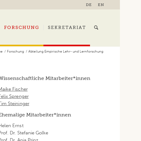
DE
EN
FORSCHUNG
SEKRETARIAT
me
/
Forschung
/
Abteilung Empirische Lehr- und Lernforschung
Wissenschaftliche Mitarbeiter*innen
Maike Fischer
Felix Sprenger
Tim Steininger
Ehemalige Mitarbeiter*innen
Helen Ernst
Prof. Dr. Stefanie Golke
Prof. Dr. Anja Prinz