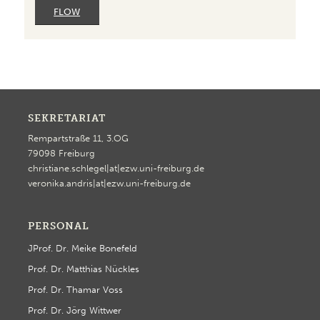
FLOW
SEKRETARIAT
Rempartstraße 11, 3.OG
79098 Freiburg
christiane.schlegel|at|ezw.uni-freiburg.de
veronika.andris|at|ezw.uni-freiburg.de
PERSONAL
JProf. Dr. Meike Bonefeld
Prof. Dr. Matthias Nückles
Prof. Dr. Thamar Voss
Prof. Dr. Jörg Wittwer