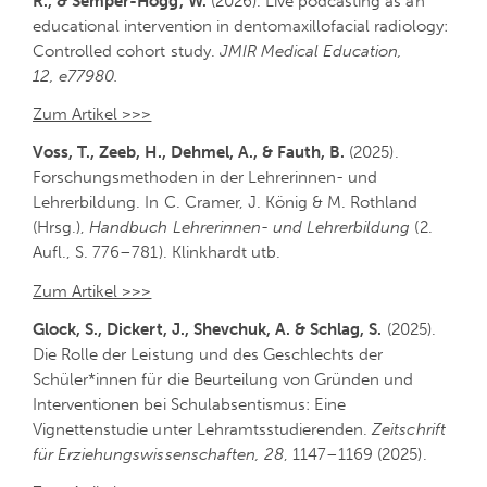
R., & Semper-Hogg, W.
(2026). Live podcasting as an
educational intervention in dentomaxillofacial radiology:
Controlled cohort study.
JMIR Medical Education,
12, e77980.
Zum Artikel >>>
Voss, T., Zeeb, H., Dehmel, A., & Fauth, B.
(2025).
Forschungsmethoden in der Lehrerinnen- und
Lehrerbildung. In C. Cramer, J. König & M. Rothland
(Hrsg.),
Handbuch Lehrerinnen- und Lehrerbildung
(2.
Aufl., S. 776–781). Klinkhardt utb.
Zum Artikel >>>
Glock, S., Dickert, J., Shevchuk, A. & Schlag, S.
(2025).
Die Rolle der Leistung und des Geschlechts der
Schüler*innen für die Beurteilung von Gründen und
Interventionen bei Schulabsentismus: Eine
Vignettenstudie unter Lehramtsstudierenden.
Zeitschrift
für Erziehungswissenschaften, 28
, 1147–1169 (2025).