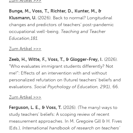
Zum Artikel >>>
Bunge, M., Voss, T., Richter, D., Kunter, M., &
Klusmann, U.
(2026). Back to normal? Longitudinal
changes and predictors of teachers’ post-pandemic
occupational well-being.
Teaching and Teacher
Education,181.
Zum Artikel >>>
Zeeb, H., Witte, F., Voss, T., & Glogger-Frey, I.
(2026).
“Who evaluates immigrant students differently? Not
me!”: Effects of an intervention with and without
personalized refutation on (future) teachers’ beliefs and
evaluations.
Social Psychology of Education, 29
(1), 66.
Zum Artikel >>>
Ferguson, L. E., & Voss, T.
(2026). (The many) ways to
study teachers’ beliefs: A scoping review of recent
measurement approaches. In M. Gregoire Gill & H. Fives
(Eds.),
International handbook of research on teachers’