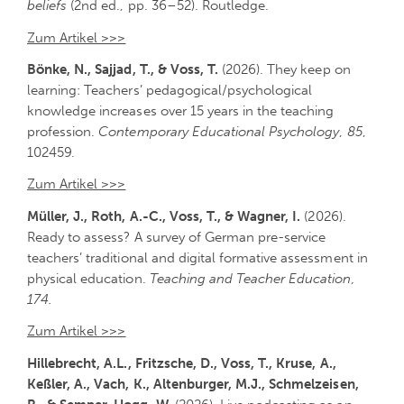
beliefs
(2nd ed., pp. 36–52). Routledge.
Zum Artikel >>>
Bönke, N., Sajjad, T., & Voss, T.
(2026). They keep on
learning: Teachers’ pedagogical/psychological
knowledge increases over 15 years in the teaching
profession.
Contemporary Educational Psychology
,
85
,
102459.
Zum Artikel >>>
Müller, J., Roth, A.-C., Voss, T., & Wagner, I.
(2026).
Ready to assess? A survey of German pre-service
teachers’ traditional and digital formative assessment in
physical education.
Teaching and Teacher Education,
174.
Zum Artikel >>>
Hillebrecht, A.L., Fritzsche, D., Voss, T., Kruse, A.,
Keßler, A., Vach, K., Altenburger, M.J., Schmelzeisen,