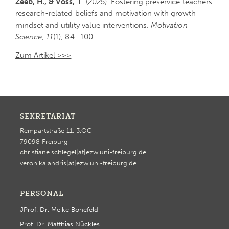
Zeeb, H., & Voss, T
. (2025). Fostering preservice teachers’
research-related beliefs and motivation with growth
mindset and utility value interventions.
Motivation
Science
,
11
(1), 84–100.
Zum Artikel >>>
SEKRETARIAT
Rempartstraße 11, 3.OG
79098 Freiburg
christiane.schlegel|at|ezw.uni-freiburg.de
veronika.andris|at|ezw.uni-freiburg.de
PERSONAL
JProf. Dr. Meike Bonefeld
Prof. Dr. Matthias Nückles