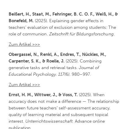
Beißert, H., Staat, M., Fehringer, B. C. O. F., Weiß, H., &
Bonefeld, M.
(2025). Explaining gender effects in
teachers’ evaluation of exclusion among students: The
role of communion.
Zeitschrift für Bildungsforschung
.
Zum Artikel >>>
Obergassel, N., Renkl, A., Endres, T., Nückles, M.,
Carpenter, S. K., & Roelle, J.
(2025). Combining
generative tasks and retrieval tasks.
Journal of
Educational Psychology, 117(
6
)
, 980–997.
Zum Artikel >>>
Ernst, H. M., Wittwer, J., & Voss, T.
(2025). When
accuracy does not make a difference — The relationship
between future teachers’ self-assessment accuracy,
quality of learning material and subsequent topical
interest.
Unterrichtswissenschaft.
Advance online
publication.